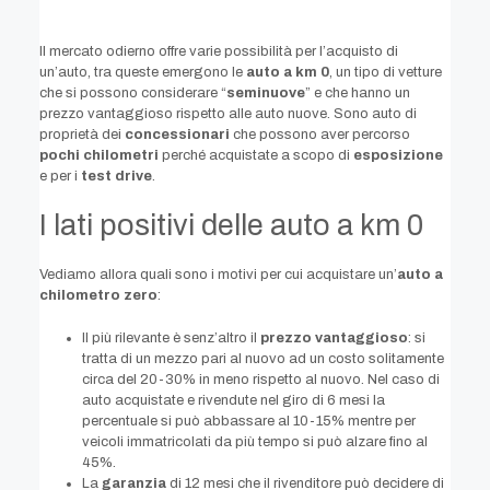
Il mercato odierno offre varie possibilità per l’acquisto di
un’auto, tra queste emergono le
auto a km 0
, un tipo di vetture
che si possono considerare “
seminuove
” e che hanno un
prezzo vantaggioso rispetto alle auto nuove. Sono auto di
proprietà dei
concessionari
che possono aver percorso
pochi chilometri
perché acquistate a scopo di
esposizione
e per i
test drive
.
I lati positivi delle auto a km 0
Vediamo allora quali sono i motivi per cui acquistare un’
auto a
chilometro zero
:
Il più rilevante è senz’altro il
prezzo vantaggioso
: si
tratta di un mezzo pari al nuovo ad un costo solitamente
circa del 20-30% in meno rispetto al nuovo. Nel caso di
auto acquistate e rivendute nel giro di 6 mesi la
percentuale si può abbassare al 10-15% mentre per
veicoli immatricolati da più tempo si può alzare fino al
45%.
La
garanzia
di 12 mesi che il rivenditore può decidere di