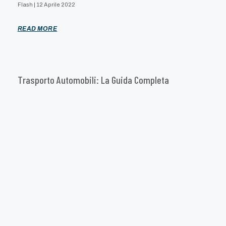
Flash
12 Aprile 2022
READ MORE
Trasporto Automobili: La Guida Completa
Flash
8 Ottobre 2021
READ MORE
2021© Karrycar by DROOP SRL All Rights Reserved – P.IVA 01220490252 –
Privacy Policy
–
Cookie Policy
–
Credits