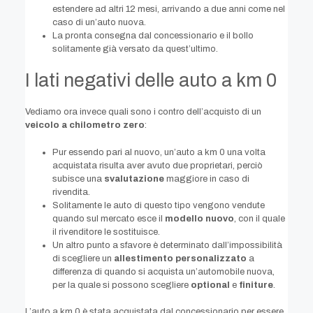
estendere ad altri 12 mesi, arrivando a due anni come nel
caso di un’auto nuova.
La pronta consegna dal concessionario e il bollo
solitamente già versato da quest’ultimo.
I lati negativi delle auto a km 0
Vediamo ora invece quali sono i contro dell’acquisto di un
veicolo a chilometro zero
:
Pur essendo pari al nuovo, un’auto a km 0 una volta
acquistata risulta aver avuto due proprietari, perciò
subisce una
svalutazione
maggiore in caso di
rivendita.
Solitamente le auto di questo tipo vengono vendute
quando sul mercato esce il
modello nuovo
, con il quale
il rivenditore le sostituisce.
Un altro punto a sfavore è determinato dall’impossibilità
di scegliere un
allestimento personalizzato
a
differenza di quando si acquista un’automobile nuova,
per la quale si possono scegliere
optional
e
finiture
.
L’auto a km 0 è stata acquistata dal concessionario per essere