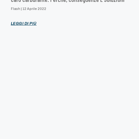
Flash
12 Aprile 2022
LEGGI DI PIÙ
Trasporto Automobili: La Guida Completa
Flash
8 Ottobre 2021
LEGGI DI PIÙ
2021© Karrycar by DROOP SRL All Rights Reserved – P.IVA 01220490252 –
Privacy Policy
–
Cookie Policy
–
Credits