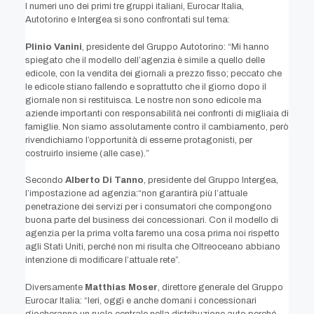
I numeri uno dei primi tre gruppi italiani, Eurocar Italia,
Autotorino e Intergea si sono confrontati sul tema:
Plinio Vanini
, presidente del Gruppo Autotorino: “Mi hanno
spiegato che il modello dell’agenzia è simile a quello delle
edicole, con la vendita dei giornali a prezzo fisso; peccato che
le edicole stiano fallendo e soprattutto che il giorno dopo il
giornale non si restituisca. Le nostre non sono edicole ma
aziende importanti con responsabilità nei confronti di migliaia di
famiglie. Non siamo assolutamente contro il cambiamento, però
rivendichiamo l’opportunità di esserne protagonisti, per
costruirlo insieme (alle case).”
Secondo
Alberto Di Tanno
, presidente del Gruppo Intergea,
l’impostazione ad agenzia:“non garantirà più l’attuale
penetrazione dei servizi per i consumatori che compongono
buona parte del business dei concessionari. Con il modello di
agenzia per la prima volta faremo una cosa prima noi rispetto
agli Stati Uniti, perché non mi risulta che Oltreoceano abbiano
intenzione di modificare l’attuale rete”.
Diversamente
Matthias Moser
, direttore generale del Gruppo
Eurocar Italia: “Ieri, oggi e anche domani i concessionari
giocheranno un ruolo centrale nella distribuzione auto perché